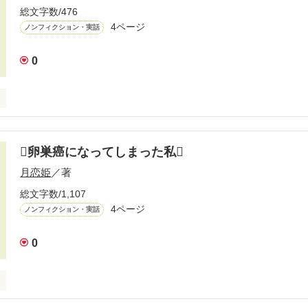
総文字数/476
4ページ
ノンフィクション・実話
0
が家に人生初の子犬がやってきました。子育て日記ならぬ子犬飛び日記
卵巣癌になってしまった私
月恋姫
／著
作品を読む
総文字数/1,107
4ページ
ノンフィクション・実話
0
月に更年期障害かと思い婦人科で市民乳癌と子宮癌検診を受けたらなんと