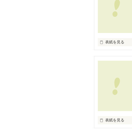
表紙を見る
４月２７日に我
です。
表紙を見る
平成21年1