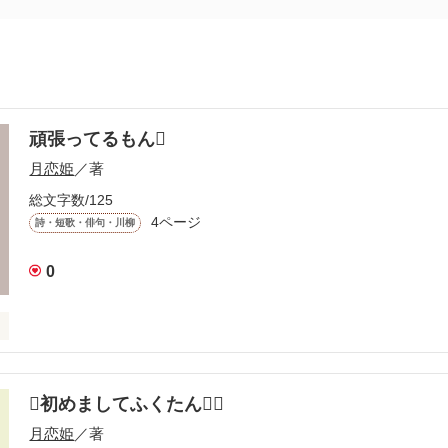
頑張ってるもん
月恋姫
／著
総文字数/125
4ページ
詩・短歌・俳句・川柳
0
さんが掛けてくれる言葉は『頑張ってね』だった
初めましてふくたん
作品を読む
月恋姫
／著