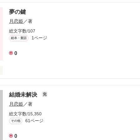
夢の鍵
作品を読む
月恋姫
／著
総文字数/107
1ページ
絵本・童話
0
と子供が出会う時
結婚未解決
完
作品を読む
月恋姫
／著
総文字数/15,350
61ページ
その他
0