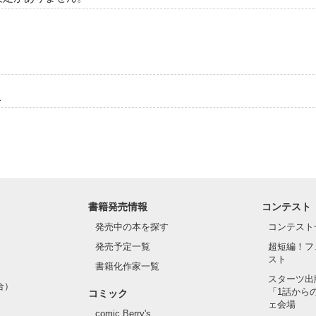
こ
書籍発売情報
コンテスト
発売中の本を探す
コンテスト
発売予定一覧
超短編！フ
スト
書籍化作家一覧
スターツ出
合）
「1話から
コミック
ェ会場
comic Berry's