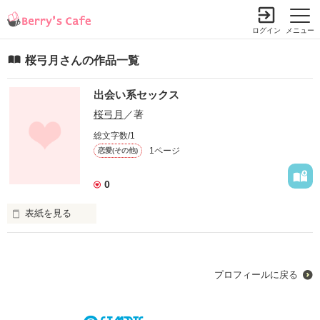
ログイン
メニュー
桜弓月さんの作品一覧
出会い系セックス
桜弓月
／著
総文字数/1
1ページ
恋愛(その他)
0
表紙を見る
１８禁です。

ご注意を！

プロフィールに戻る
まだまだ初心者で表現もつたないですがよろしくお願いします
