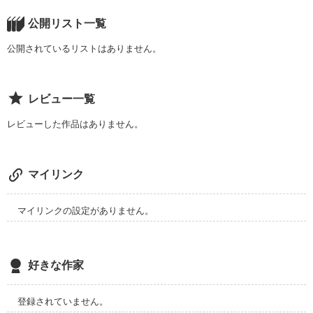
作品を読む
公開リスト一覧
公開されているリストはありません。
レビュー一覧
レビューした作品はありません。
マイリンク
マイリンクの設定がありません。
好きな作家
登録されていません。