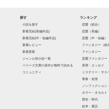
探す
ランキング
小説を探す
恋愛（総合）
新着完結(長編作品)
恋愛（長編）
新着完結(中・短編作品)
恋愛（中・短編）
新着レビュー
ファンタジー（総
新着更新
ファンタジー
ジャンル別小説一覧
恋愛ファンタジー
ベリーズ文庫の原作が無料で読める
実用・エッセイ
コミュニティ
ミステリー・サス
青春・友情
ノンフィクション
ホラー・オカルト
歴史・時代
絵本・童話