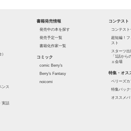
書籍発売情報
コンテスト
発売中の本を探す
コンテスト
発売予定一覧
超短編！フ
スト
書籍化作家一覧
スターツ出
合）
「1話から
コミック
ェ会場
comic Berry's
特集・オス
Berry's Fantasy
ベリーズカ
noicomi
ペンス
特集バック
オススメバ
・実話