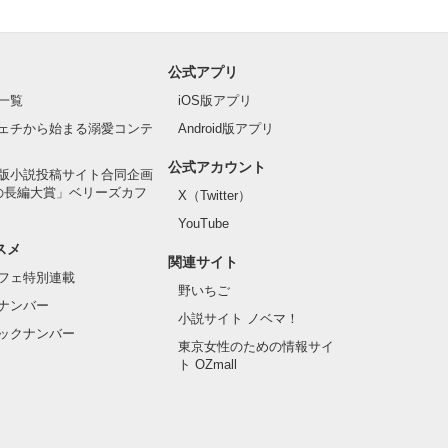
公式アプリ
一覧
iOS版アプリ
ェチから始まる溺愛コンテ
Android版アプリ
公式アカウント
版小説投稿サイト合同企画
の長編大賞」ベリーズカフ
X（Twitter）
YouTube
スメ
関連サイト
フェ特別連載
野いちご
ナンバー
小説サイト ノベマ！
ックナンバー
東京女性のための情報サイ
ト OZmall