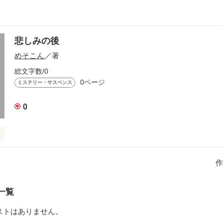
悲しみの後
めそこん
／著
総文字数/0
0ページ
ミステリー・サスペンス
0
作
作品を読む
一覧
ストはありません。