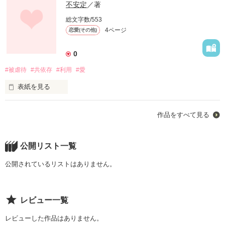
不安定
／著
総文字数/553
4ページ
恋愛(その他)
0
#被虐待
#共依存
#利用
#愛
表紙を見る
作品をすべて見る
「愛瑠(めぐる)の事大好き。だからどこにも行かないで。」

公開リスト一覧
『大丈夫やで。愛瑠も...』

公開されているリストはありません。
___愛瑠が必要なあんたが大好き。

レビュー一覧
レビューした作品はありません。