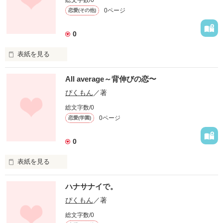
総文字数/0
0ページ
恋愛(その他)
0
作品を読む
表紙を見る
未編集
All average～背伸びの恋〜
ぴくもん
／著
作品を読む
総文字数/0
0ページ
恋愛(学園)
0
表紙を見る
何かがすごいわけでもなくダメなわけでもない

ハナサナイで。
学力、容姿、すべてが平均的

ぴくもん
／著
総文字数/0
なんの取り柄もないわたしは恋をしました