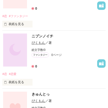
0
#恋
#ファンタジー
表紙を見る
ニブンノイチ
恋をするのはダメなんて…。
ぴくもん
／著
総文字数/0
0ページ
ファンタジー
作品を読む
0
#恋
#恋愛
表紙を見る
決して結ばれてはいけない恋。

きゅんとっ
恋をしちゃいけない。

ぴくもん
／著