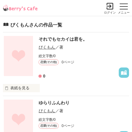
ログイン
メニュー
ぴくもんさんの作品一覧
それでもセカイは君を。
ぴくもん
／著
総文字数/0
0ページ
恋愛(その他)
0
表紙を見る
未編集
ゆらりふんわり
ぴくもん
／著
作品を読む
総文字数/0
0ページ
恋愛(その他)