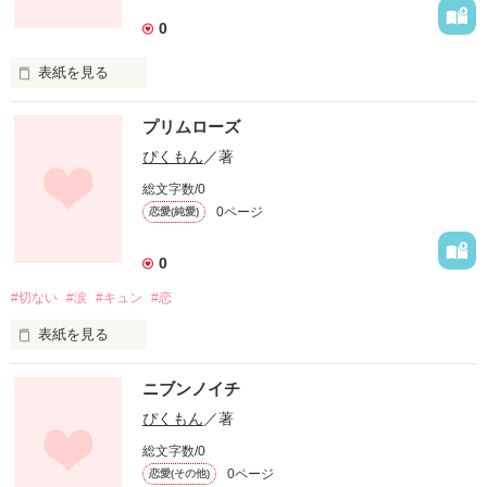
0
表紙を見る
未編集
プリムローズ
ぴくもん
／著
作品を読む
総文字数/0
0ページ
恋愛(純愛)
0
#切ない
#涙
#キュン
#恋
表紙を見る
未編集
ニブンノイチ
ぴくもん
／著
作品を読む
総文字数/0
0ページ
恋愛(その他)