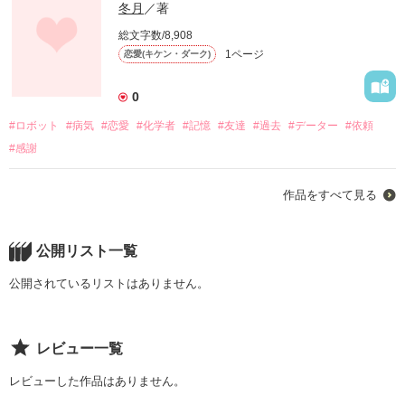
冬月
／著
総文字数/8,908
1ページ
恋愛(キケン・ダーク)
0
#ロボット
#病気
#恋愛
#化学者
#記憶
#友達
#過去
#データー
#依頼
#感謝
作品をすべて見る
公開リスト一覧
公開されているリストはありません。
レビュー一覧
レビューした作品はありません。