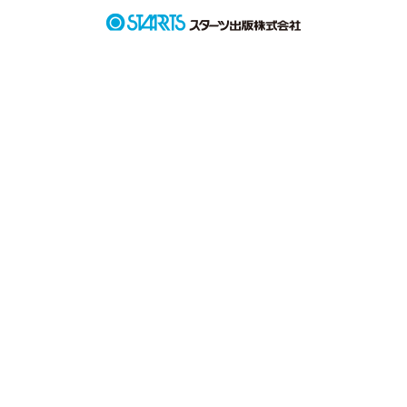
「本当に中学生になってる？！」

目が覚めたら、

ストーカー系女子に

戻ってました。

好きすぎて、

空回りばかりだった

中学時代の恋愛を

やり直したい。
