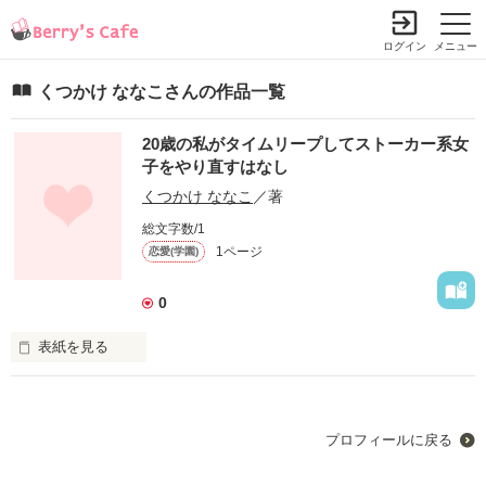
ログイン
メニュー
くつかけ ななこさんの作品一覧
20歳の私がタイムリープしてストーカー系女
子をやり直すはなし
くつかけ ななこ
／著
総文字数/1
1ページ
恋愛(学園)
0
表紙を見る
プロフィールに戻る
────やり直したい恋がある。
