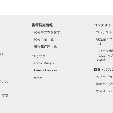
書籍発売情報
コンテスト
発売中の本を探す
コンテスト
発売予定一覧
超短編！フ
スト
書籍化作家一覧
スターツ出
合）
「1話から
コミック
ェ会場
comic Berry's
特集・オス
Berry's Fantasy
ベリーズカ
noicomi
ペンス
特集バック
オススメバ
・実話