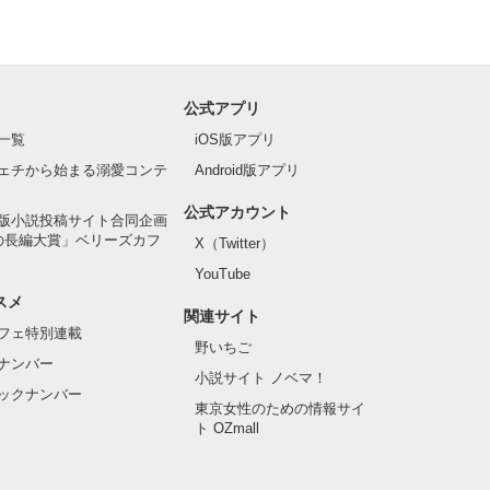
公式アプリ
一覧
iOS版アプリ
ェチから始まる溺愛コンテ
Android版アプリ
公式アカウント
版小説投稿サイト合同企画
の長編大賞」ベリーズカフ
X（Twitter）
YouTube
スメ
関連サイト
フェ特別連載
野いちご
ナンバー
小説サイト ノベマ！
ックナンバー
東京女性のための情報サイ
ト OZmall