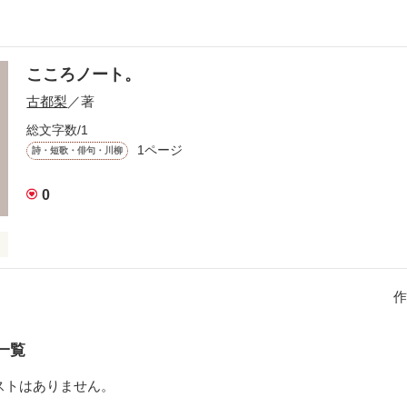
こころノート。
古都梨
／著
総文字数/1
1ページ
詩・短歌・俳句・川柳
0
る言葉達。

作
一覧
ストはありません。