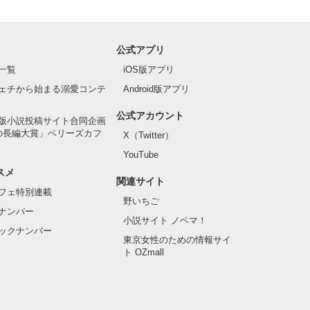
公式アプリ
一覧
iOS版アプリ
ェチから始まる溺愛コンテ
Android版アプリ
公式アカウント
版小説投稿サイト合同企画
の長編大賞」ベリーズカフ
X（Twitter）
YouTube
スメ
関連サイト
フェ特別連載
野いちご
ナンバー
小説サイト ノベマ！
ックナンバー
東京女性のための情報サイ
ト OZmall