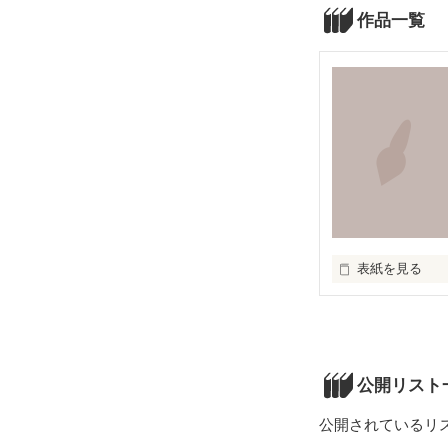
作品一覧
表紙を見る
こころの中にあ
書き出して

形にして

想いを紡いで。
公開リスト
公開されているリ