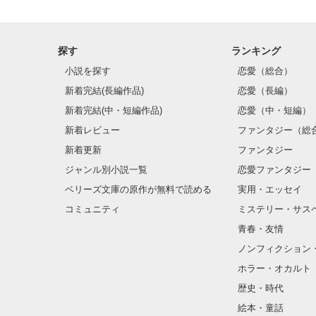
探す
ランキング
小説を探す
恋愛（総合）
新着完結(長編作品)
恋愛（長編）
新着完結(中・短編作品)
恋愛（中・短編）
新着レビュー
ファンタジー（総
新着更新
ファンタジー
ジャンル別小説一覧
恋愛ファンタジー
ベリーズ文庫の原作が無料で読める
実用・エッセイ
コミュニティ
ミステリー・サス
青春・友情
ノンフィクション
ホラー・オカルト
歴史・時代
絵本・童話