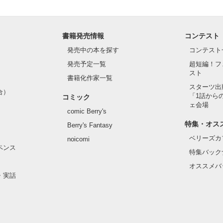
書籍発売情報
コンテスト
発売中の本を探す
コンテスト
発売予定一覧
超短編！フ
スト
書籍化作家一覧
スターツ出
合）
「1話から
コミック
ェ会場
comic Berry's
特集・オス
Berry's Fantasy
ベリーズカ
noicomi
ペンス
特集バック
オススメバ
・実話