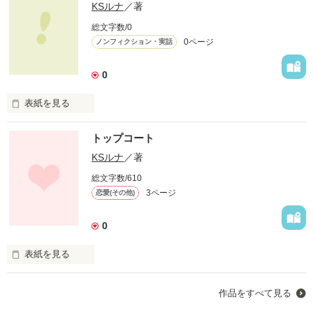
KSルナ
／著
総文字数/0
0ページ
ノンフィクション・実話
0
表紙を見る
私は、、一体誰のもの？

トップコート
私は、、何がしたいのか

KSルナ
／著
私は、、幸せなのか

総文字数/610
3ページ
恋愛(その他)
0
作品を読む
表紙を見る
人を、愛する事は幸せ

作品をすべて見る
なのか、、、
