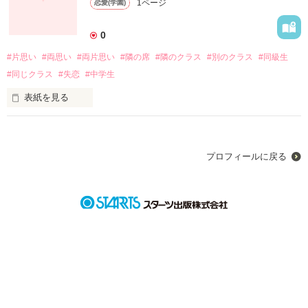
1ページ
恋愛(学園)
ちょっと幼い思い出話...

これを読んでから、本編をお楽しみ下さい♪
0
#片思い
#両思い
#両片思い
#隣の席
#隣のクラス
#別のクラス
#同級生
#同じクラス
#失恋
#中学生
作品を読む
表紙を見る
中学校になり、環境が変わった。でもそれで君と話すようにな
った....

そして恋をした。

プロフィールに戻る
中学生の初恋を描いた作品です。

小学校の時は、ただのクラスメイト、でも中学で急接近した心
愛と尋人。

両思い?片思い?いや、もどかしい両片思い。

でも楽しい日々も終わりが来て....

この物語(片恋シリーズ)の小学生時代を描いた、「片恋〜予
感〜」の続きが始まります。
