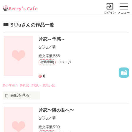
ログイン
メニュー
S♡uさんの作品一覧
片恋～予感～
S♡u
／著
総文字数/555
0ページ
恋愛(学園)
0
#小学生h
#初恋
#幼い
#思い出
表紙を見る
中学生の片思いを描く、片恋シリーズ。

片恋〜隣の君へ〜
そのはじめの物語...というより、始まる前の話。

S♡u
／著
本編で出てくる登場人物の小学生時代のお話です。主に、6年2
総文字数/299
組の人物を中心に書いています。
