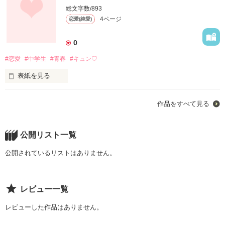
もう行くのが辛い

総文字数/893
4ページ
恋愛(純愛)
もうこのまま死んでしまいたい

0
#恋愛
#中学生
#青春
#キュン♡
生きるのに疲れた

表紙を見る
１拍ずつの鼓動

作品をすべて見る
先輩と同級生だったら

仲良く話せたり、席も隣になれたり

公開リスト一覧
したのかな....

いつ....なり止むのか

公開されているリストはありません。
片想いは楽しいでも、片想いは辛い

レビュー一覧
それこそが本当の恋の重さだと思う。

*°*°*°*°*°*°*°*°*°*°*°*°*

レビューした作品はありません。
           「小里  歩美」(ｺｻﾞﾄﾌﾐ)

    中学２年生
