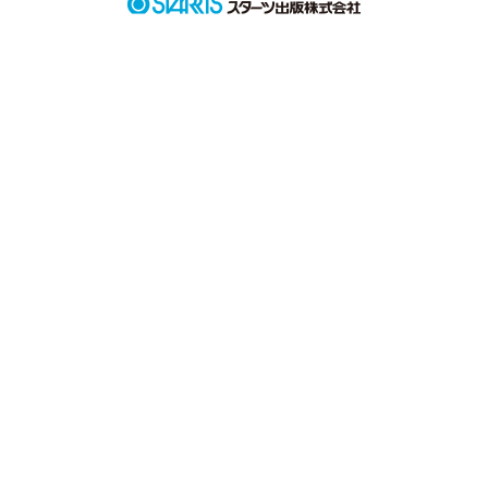
「え？！知らねぇの？

あいつ、いっつもツンツンしてて

可愛さの欠片もねぇの。」

いつしかあたしのコンプレックスは「可愛くない」になって
た。

------------------

はじめまして。

しゅがーと申します。

はじめて、ケータイ小説を書くのでまだまだ文才ありませんけ
ど･･

一生懸命、主人公の気持ちをあらわせるよう努力しますので、
どうかよろしくお願いします。

★PV数1000突破★

ありがとうございます!!!
