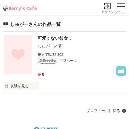
ログイン
メニュー
しゅがーさんの作品一覧
可愛くない彼女，
しゅがー
／著
総文字数/35,305
112ページ
恋愛(その他)
0
表紙を見る
「あいつとだけは、付き合いたくねぇ･･･」

プロフィールに戻る
『なんで？』
