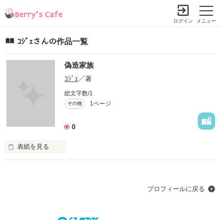
ログイン
メニュー
ｺｼﾞｪさんの作品一覧
偽造家族
ｺｼﾞｪ
／著
総文字数/1
1ページ
その他
0
表紙を見る
家族ｯて何……??度どころか何度も母を恨み、父を憎み、そし
て…自分を失った娘が家族共に成長してぃくﾌｧﾐﾘｰｽﾄｰﾘｰ。
プロフィールに戻る
作品を読む