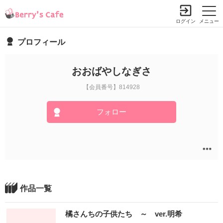
ログイン
メニュー
プロフィール
おおばやしなぎさ
【会員番号】814928
フォロー
作品一覧
橘さんちの子供たち ～ ver.明希