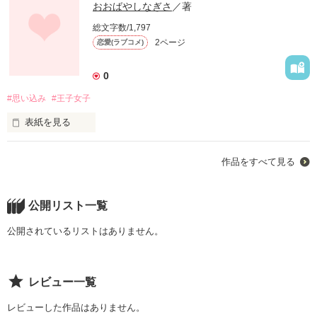
おおばやしなぎさ
／著
総文字数/1,797
2ページ
恋愛(ラブコメ)
0
#思い込み
#王子女子
表紙を見る
未編集
作品をすべて見る
作品を読む
公開リスト一覧
公開されているリストはありません。
レビュー一覧
レビューした作品はありません。