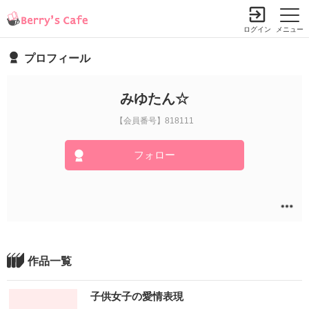
ログイン
メニュー
プロフィール
みゆたん☆
【会員番号】818111
フォロー
作品一覧
子供女子の愛情表現