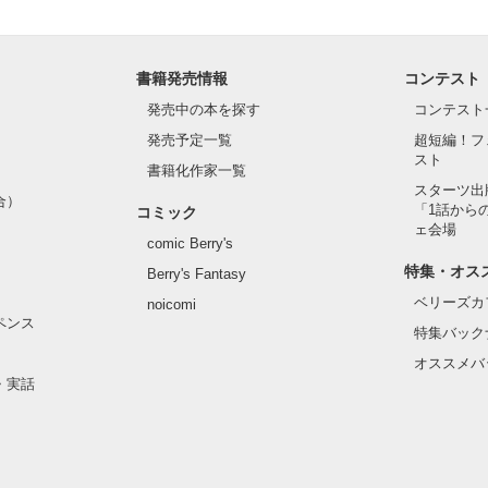
書籍発売情報
コンテスト
発売中の本を探す
コンテスト
発売予定一覧
超短編！フ
スト
書籍化作家一覧
スターツ出
合）
「1話から
コミック
ェ会場
comic Berry's
特集・オス
Berry's Fantasy
ベリーズカ
noicomi
ペンス
特集バック
オススメバ
・実話