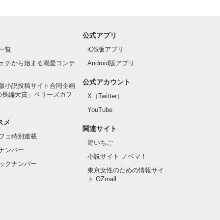
公式アプリ
一覧
iOS版アプリ
ェチから始まる溺愛コンテ
Android版アプリ
公式アカウント
版小説投稿サイト合同企画
の長編大賞」ベリーズカフ
X（Twitter）
YouTube
スメ
関連サイト
フェ特別連載
野いちご
ナンバー
小説サイト ノベマ！
ックナンバー
東京女性のための情報サイ
ト OZmall