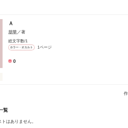
Ａ
朋華
／著
総文字数/1
1ページ
ホラー・オカルト
0
作
作品を読む
一覧
ストはありません。