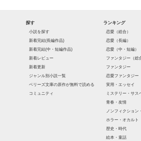
探す
ランキング
小説を探す
恋愛（総合）
新着完結(長編作品)
恋愛（長編）
新着完結(中・短編作品)
恋愛（中・短編）
新着レビュー
ファンタジー（総
新着更新
ファンタジー
ジャンル別小説一覧
恋愛ファンタジー
ベリーズ文庫の原作が無料で読める
実用・エッセイ
コミュニティ
ミステリー・サス
青春・友情
ノンフィクション
ホラー・オカルト
歴史・時代
絵本・童話