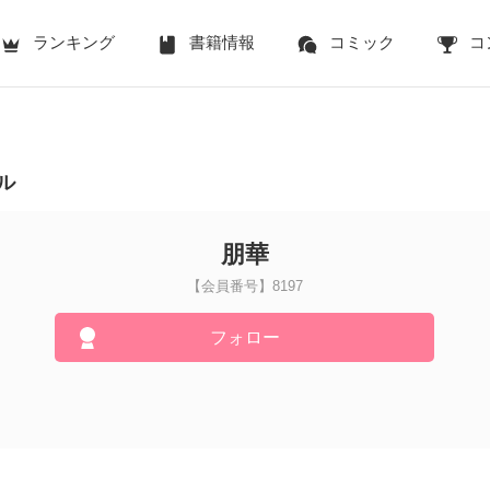
ランキング
書籍情報
コミック
コ
ル
朋華
【会員番号】8197
フォロー