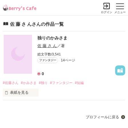
ログイン
メニュー
佐 藤 さ んさんの作品一覧
独りのかみさま
佐 藤 さ ん
／著
総文字数/3,541
14ページ
ファンタジー
0
#佐藤さん
#かみさま
#独り
#ファンタジー
#短編
表紙を見る
いつの間にか真っ白な世界にいた

そこは何も無かった

プロフィールに戻る
白くて白くて... 