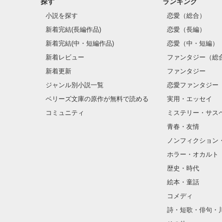
探す
ランキング
小説を探す
恋愛（総合）
新着完結(長編作品)
恋愛（長編）
新着完結(中・短編作品)
恋愛（中・短編）
新着レビュー
ファンタジー（総
新着更新
ファンタジー
ジャンル別小説一覧
恋愛ファンタジー
ベリーズ文庫の原作が無料で読める
実用・エッセイ
コミュニティ
ミステリー・サス
青春・友情
ノンフィクション
ホラー・オカルト
歴史・時代
絵本・童話
コメディ
詩・短歌・俳句・