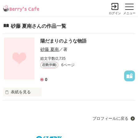
ログイン
メニュー
砂藤 夏南さんの作品一覧
陽だまりのような物語
砂藤 夏南
／著
総文字数/2,735
6ページ
恋愛(学園)
0
表紙を見る
これは

プロフィールに戻る
全く性格が異なった

ﾞ双子ﾞのお話
