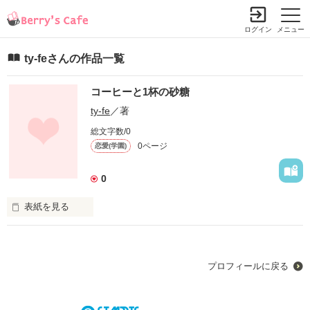
ログイン
メニュー
ty-feさんの作品一覧
コーヒーと1杯の砂糖
ty-fe
／著
総文字数/0
0ページ
恋愛(学園)
0
表紙を見る
未編集
プロフィールに戻る
作品を読む