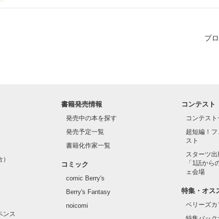
ka Anna

プロ
Rin

hima Miki

aisei

書籍発売情報
コンテスト
発売中の本を探す
コンテスト
ki Kouta

発売予定一覧
超短編！フ
スト
書籍化作家一覧
人の

スターツ出
合）
「1話から
コミック
ェ会場
comic Berry's
特集・オス
Berry's Fantasy
ベリーズカ
noicomi
生まで

ペンス
特集バック