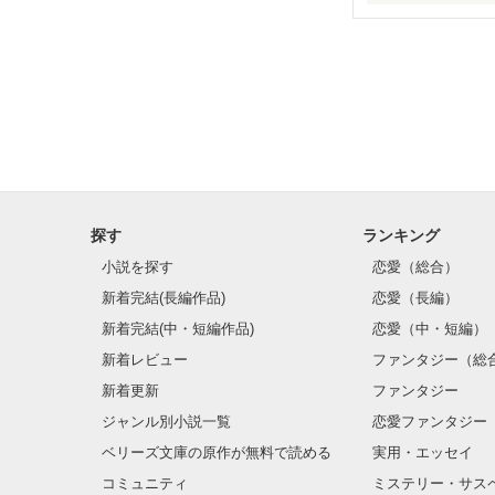
*石塚杏菜* Ishidu
*高野凛* Takano 
*川島美紀* Kawas
*大津海星* Otsu K
探す
ランキング
小説を探す
恋愛（総合）
*福崎航汰* Fukuza
新着完結(長編作品)
恋愛（長編）
新着完結(中・短編作品)
恋愛（中・短編）
これは私たち５
新着レビュー
ファンタジー（総
新着更新
ファンタジー
物語である。

ジャンル別小説一覧
恋愛ファンタジー
ベリーズ文庫の原作が無料で読める
実用・エッセイ
中学生から高校
コミュニティ
ミステリー・サス