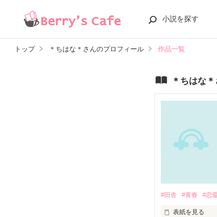
小説を探す
トップ
＊ちはな＊さんのプロフィール
作品一覧
＊ちはな＊
#田舎
#青春
#恋
表紙を見る