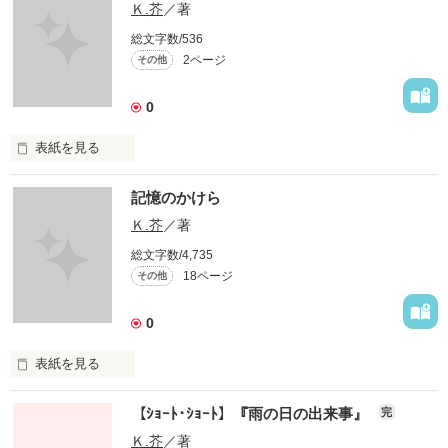
Ｋ.芥
／著
総文字数/536
2ページ
その他
0
表紙を見る
記憶のかけら
　全ては零から始まり

Ｋ.芥
／著
総文字数/4,735
　全ては零に終わる

18ページ
その他
　謎は謎を呼び

0
　答えは答えをつくる

表紙を見る
ある事情で実家を離れ、祖父が暮らしていた家で一人暮らしを
【ｼｮｰﾄ･ｼｮｰﾄ】『雨の日の出来事』
完
している“私”。

　題名と内容は、関係がないようで意味はあります。

学校に通う訳でもなく、仕事をするでもなく。

Ｋ.芥
／著