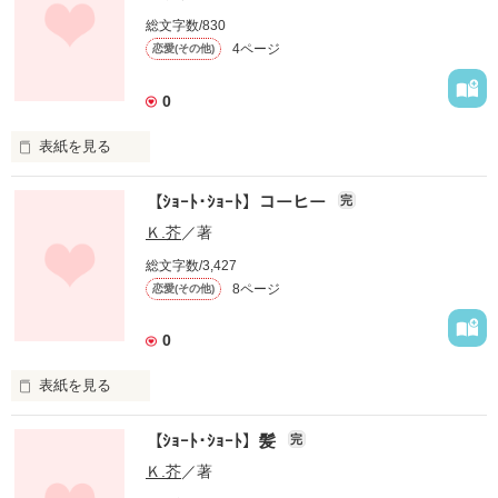
ただ、家に残る記憶のかけら触れているだけ。

　気まぐれな更新となってしまいますが、それでも良ければご
総文字数/830
家族とも関わることなく、暮らしている。

精読よろしくお願いします。

4ページ
恋愛(その他)
唯一外との繋ぎになっているヒトが、風に流されるように訪れ
る以外は……。

0
　学園ファンタジーのような、ミステリーのような。

一部ノンフィクション含
表紙を見る
　はたまた……。

テーマ

　ちょっと不思議な、そんな話です。

【ｼｮｰﾄ･ｼｮｰﾄ】コーヒー
完
【運命のひとこと】

作品を読む
Ｋ.芥
／著
　それでは、物語の始まり始まり―……。

総文字数/3,427
一部ノンフィクション

8ページ
恋愛(その他)
“一部”
0
作品を読む
作品を読む
表紙を見る
テーマ【コーヒーがくれたもの】

【ｼｮｰﾄ･ｼｮｰﾄ】髪
完
なんだが……良い結果とは言いにくいモノもあるカモ
Ｋ.芥
／著