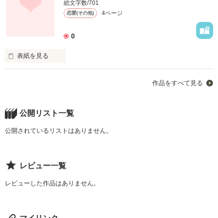
総文字数/701
作品を読む
4ページ
恋愛(その他)
0
表紙を見る
ショートショート

作品をすべて見る
同性愛が含まれています。あと、

重く暗い

これも恋愛小説か……そう思われそうだが『芥』だからと思
公開リスト一覧
って見逃して下さい。
公開されているリストはありません。
作品を読む
レビュー一覧
レビューした作品はありません。