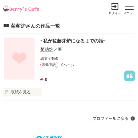
ログイン
メニュー
菊萌炉さんの作品一覧
~私が佐藤芽炉になるまでの話~
菊萌炉
／著
総文字数/0
0ページ
恋愛(実話)
0
表紙を見る
私は普通の小6だったはずが…

1つ下の男の子に恋をしてしまった…　

けど…私の恋は波乱万丈な恋になってしまうのだった…
プロフィールに戻る
作品を読む