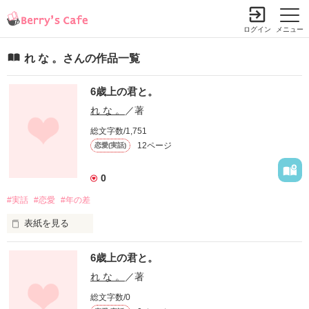
ログイン
メニュー
れ な 。さんの作品一覧
6歳上の君と。
れ な 。
／著
総文字数/1,751
12ページ
恋愛(実話)
0
#実話
#恋愛
#年の差
表紙を見る
日記みたいな感じで書くので読みにくかったらごめんなさい
6歳上の君と。
🙏🏻

私が今実際に体験してるお話です。
れ な 。
／著
総文字数/0