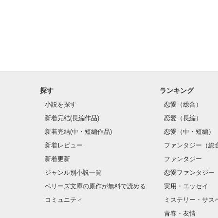
七つの世界樹の
助けて、私を導
世界を 

探す
ランキング
小説を探す
恋愛（総合）
新着完結(長編作品)
恋愛（長編）
新着完結(中・短編作品)
恋愛（中・短編）
新着レビュー
ファンタジー（総
新着更新
ファンタジー
ジャンル別小説一覧
恋愛ファンタジー
ベリーズ文庫の原作が無料で読める
実用・エッセイ
コミュニティ
ミステリー・サス
青春・友情