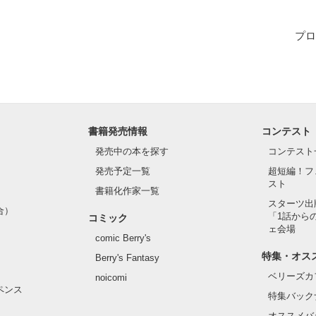
、一つが腐敗した。

プロ
いて。

書籍発売情報
コンテスト
発売中の本を探す
コンテスト
作品を読む
発売予定一覧
超短編！フ
スト
書籍化作家一覧
スターツ出
合）
「1話から
コミック
ェ会場
comic Berry's
特集・オス
Berry's Fantasy
ベリーズカ
noicomi
ペンス
特集バック
オススメバ