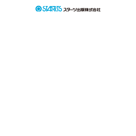
私服で会うより胴着で組み合う方が多い２人の恋愛の形。

「ちょっと、鼻血が、。」

「あの、、カッコよすぎます。」

「……。」

葛藤するひなの心中をせきららに書き綴ります。
