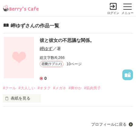
ログイン
メニュー
岬ゆずさんの作品一覧
彼と彼女の不思議な関係。
岬ゆず
／著
総文字数/6,266
10ページ
恋愛(ラブコメ)
0
#クール
#大人しい
#オタク
#メガネ
#爽やか
#筋肉男子
表紙を見る
      狭山ひな&橋本文

プロフィールに戻る