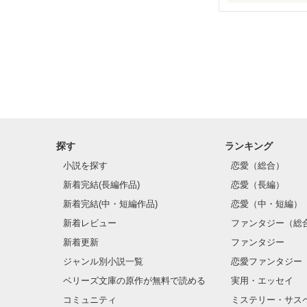
現在進行中の遠
ネットで顔も知
私の馬鹿話です
探す
ランキング
小説を探す
恋愛（総合）
新着完結(長編作品)
恋愛（長編）
新着完結(中・短編作品)
恋愛（中・短編）
新着レビュー
ファンタジー（総
新着更新
ファンタジー
ジャンル別小説一覧
恋愛ファンタジー
ベリーズ文庫の原作が無料で読める
実用・エッセイ
コミュニティ
ミステリー・サス