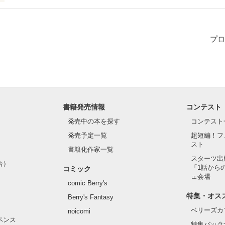
距離の初恋話。

らない人に恋をしてしまいました…

プロ
ね、はい（笑）

書籍発売情報
コンテスト
作品を読む
発売中の本を探す
コンテスト
発売予定一覧
超短編！フ
スト
書籍化作家一覧
スターツ出
合）
「1話から
コミック
ェ会場
comic Berry's
特集・オス
Berry's Fantasy
ベリーズカ
noicomi
ペンス
特集バック