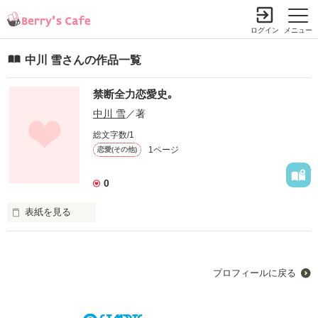
ログイン
メニュー
中川 雪さんの作品一覧
禁断全力恋愛史｡
中川 雪
／著
総文字数/1
1ページ
恋愛(その他)
0
表紙を見る
もう17年生きてきた。

今までに、一度だけ本気の恋をした｡

プロフィールに戻る
全身全霊であの人を愛した。

でもね

大失恋をしてもう諦めてしまったの｡
