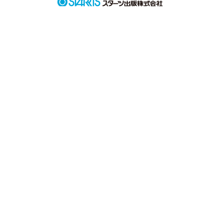
だからね先生､わたしはあなたを愛しません。

絶対､…絶対｡
作品を読む