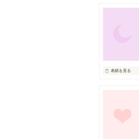
表紙を見る
 私は…

 世界一の魔女

 その事は、決して誰にも言ってはなら

 ない
