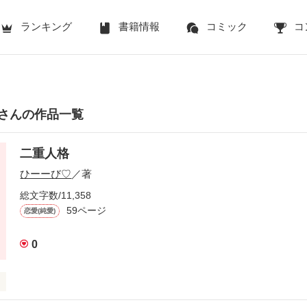
ランキング
書籍情報
コミック
コ
さんの作品一覧
二重人格
ひーーび♡
／著
総文字数/11,358
59ページ
恋愛(純愛)
0