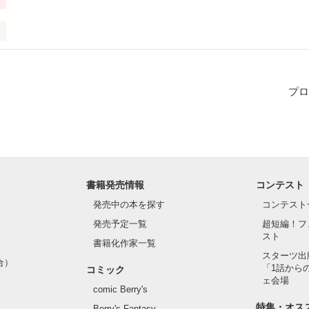
プロ
下さい
作品を読む
書籍発売情報
コンテスト
発売中の本を探す
コンテスト
発売予定一覧
超短編！フ
スト
書籍化作家一覧
スターツ出
合）
「1話から
コミック
ェ会場
comic Berry's
特集・オス
Berry's Fantasy