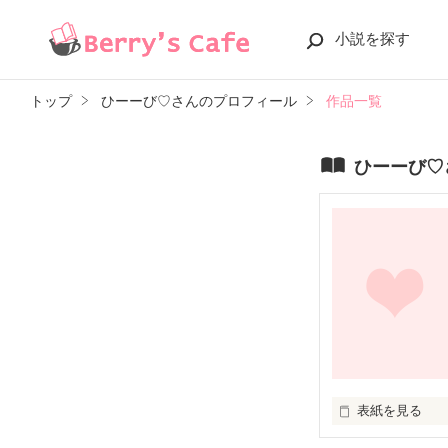
小説を探す
トップ
ひーーび♡さんのプロフィール
作品一覧
ひーーび♡
表紙を見る
未編集