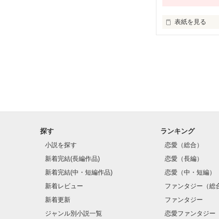
 ドキドキ

表紙を見る
 ハラハラ

         私を守るなら

         私があなたを守る

 な物語です

 是非、読んで
           「 私にかかわるな…」

探す
ランキング
小説を探す
恋愛（総合）
           「もう、辛い思いをしたくない」

新着完結(長編作品)
恋愛（長編）
新着完結(中・短編作品)
恋愛（中・短編）
新着レビュー
ファンタジー（総
新着更新
ファンタジー
ジャンル別小説一覧
恋愛ファンタジー
          「辛い思いをされたくない」
