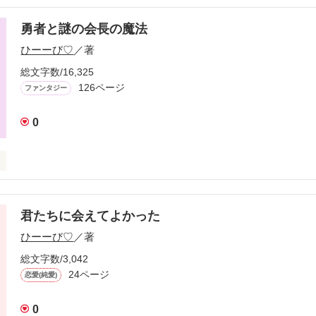
勇者と謎の会長の魔法
作品を読む
ひーーび♡
／著
総文字数/16,325
126ページ
ファンタジー
0
君たちに会えてよかった
ひーーび♡
／著
総文字数/3,042
24ページ
恋愛(純愛)
0