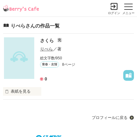
ログイン
メニュー
りべらさんの作品一覧
さくら
完
りべら
／著
総文字数/950
8ページ
青春・友情
0
表紙を見る
一人で悩まないで

君は一人じゃないんだから
プロフィールに戻る
作品を読む