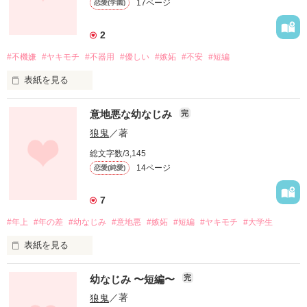
17ページ
恋愛(学園)
。+❤ฺ︎・。❤ฺ︎・。+❤ฺ︎・。❤ฺ︎・。+❤ฺ︎・

2
#不機嫌
#ヤキモチ
#不器用
#優しい
#嫉妬
#不安
#短編
表紙を見る
無口な先輩

 犬神  憂牙~いぬがみ  ゆうが~

意地悪な幼なじみ
完
狼鬼
／著
  ×

総文字数/3,145
◆︎○︎◆︎○︎◆︎○︎◆︎○︎◆︎○︎◆︎○︎◆︎○︎◆︎○︎

14ページ
恋愛(純愛)
大学1の美少女

付き合ってるのに、君は私を見てくれない...

7
睦月   兎美~むつき  うみ~

#年上
#年の差
#幼なじみ
#意地悪
#嫉妬
#短編
#ヤキモチ
#大学生
本当に私のこと好きなの？……

表紙を見る
◆︎○︎◆︎○︎◆︎○︎◆︎○︎◆︎○︎◆︎○︎◆︎○︎◆︎○︎

幼なじみ 〜短編〜
完
狼鬼
／著
小動物みたいに可愛い彼女
