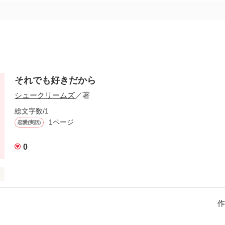
それでも好きだから
シュークリームズ
／著
総文字数/1
1ページ
恋愛(実話)
0
きだから
作