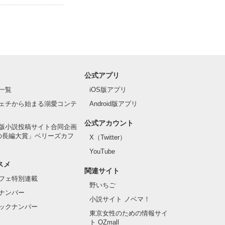
公式アプリ
一覧
iOS版アプリ
ェチから始まる溺愛コンテ
Android版アプリ
公式アカウント
版小説投稿サイト合同企画
の長編大賞」ベリーズカフ
X（Twitter）
YouTube
スメ
関連サイト
フェ特別連載
野いちご
ナンバー
小説サイト ノベマ！
ックナンバー
東京女性のための情報サイ
ト OZmall