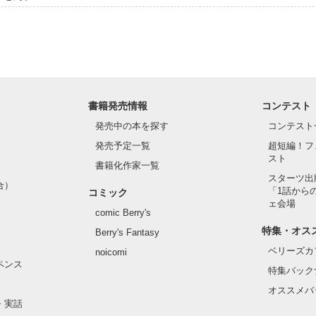
書籍発売情報
コンテスト
発売中の本を探す
コンテスト
発売予定一覧
超短編！フ
スト
書籍化作家一覧
スターツ出
合）
「1話から
コミック
ェ会場
comic Berry's
特集・オス
Berry's Fantasy
ベリーズカ
noicomi
ペンス
特集バック
オススメバ
・実話