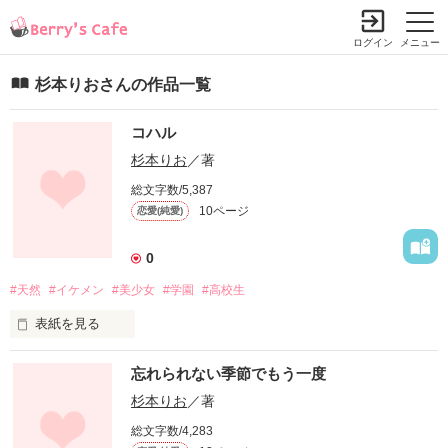
ログイン
メニュー
杉本りおさんの作品一覧
コハル
杉本りお
／著
総文字数/5,387
10ページ
恋愛(純愛)
0
#天然
#イケメン
#美少女
#学園
#高校生
表紙を見る
未編集
忘れられない季節でもう一度
杉本りお
／著
作品を読む
総文字数/4,283