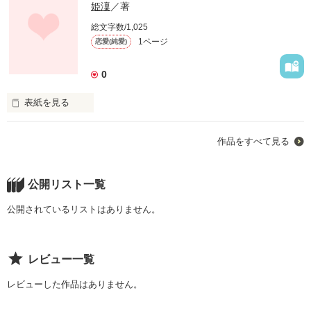
姫澟
／著
総文字数/1,025
1ページ
恋愛(純愛)
0
表紙を見る
未編集
作品をすべて見る
作品を読む
公開リスト一覧
公開されているリストはありません。
レビュー一覧
レビューした作品はありません。