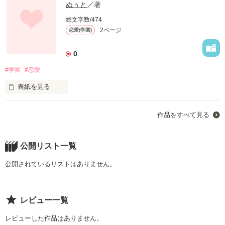
ぬぅと
／著
総文字数/474
2ページ
恋愛(学園)
0
#学園
#恋愛
表紙を見る
恋愛に不器用どころか、

作品をすべて見る
人と付き合う以前に...

人に興味が無い！？

のに高校に入っちゃった女の子の話です。

よろしくお願いいたします♪
公開リスト一覧
公開されているリストはありません。
作品を読む
レビュー一覧
レビューした作品はありません。