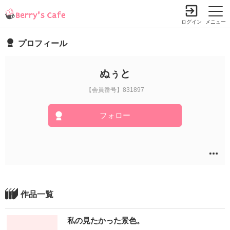
ログイン
メニュー
プロフィール
ぬぅと
【会員番号】831897
フォロー
作品一覧
私の見たかった景色。