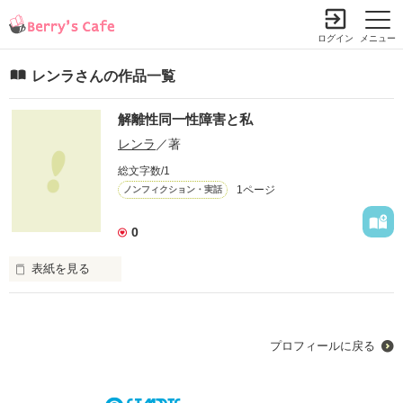
ログイン
メニュー
レンラさんの作品一覧
解離性同一性障害と私
レンラ
／著
総文字数/1
1ページ
ノンフィクション・実話
0
表紙を見る
これは実大の本当にあった私の物語
プロフィールに戻る
作品を読む