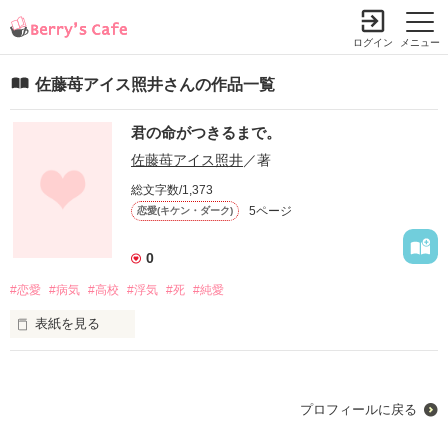
ログイン
メニュー
佐藤苺アイス照井さんの作品一覧
君の命がつきるまで。
佐藤苺アイス照井
／著
総文字数/1,373
5ページ
恋愛(キケン・ダーク)
0
#恋愛
#病気
#高校
#浮気
#死
#純愛
表紙を見る
高校に入学した小清水 夢叶(こしみず ゆめか)

高校に入って1年。色々な事があって。

ある日体に不調を感じ病院に行くと…。

プロフィールに戻る
『死ぬまででいいの。私はきっとすぐ死ぬから。だからそれま
でそばにいて。1人で…死にたくないの。』
