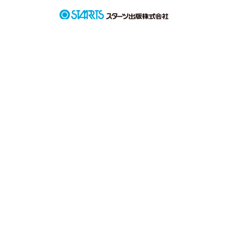
どんなに酷いことをされても

傷つけられても

違う人と付き合っても

沢山泣かされても

それでも、やっぱり彼が好き。

そんな夢叶の死ぬまでのお話。
作品を読む