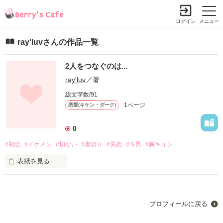
ログイン
メニュー
ray'luvさんの作品一覧
2人をつなぐのは...
ray'luv
／著
総文字数/91
1ページ
恋愛(キケン・ダーク)
0
#初恋
#イケメン
#切ない
#裏切り
#失恋
#Ｓ男
#胸キュン
表紙を見る
✼••┈┈┈┈┈┈┈┈┈┈┈┈┈┈┈┈••✼

ある日突然、

プロフィールに戻る
君は私の心にすっと入ってきて

いつのまにか
