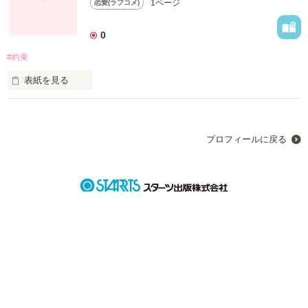
1ページ
恋愛(ラブコメ)
そこから、調査は段々進んでいき思わぬ展開へ！！

ハラハラした戦いと推理。

0
#約束
表紙を見る
作品を読む
僕の願いを叶えてくれますか？

松山愛叶（まつやま まなか）はクラスで全然目立たないごく普
プロフィールに戻る
通の中学生。

ある日、来宮凪斗（きのみや なぎと）クラスで一番目立つ男子
とある約束を！！

約束のために一緒に頑張っている時心の中で変化が…！！

甘酸っぱいラブストーリー。

作品を読む