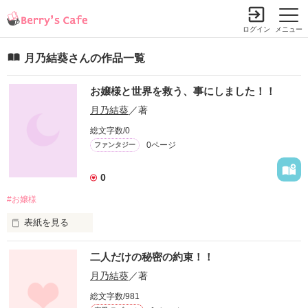
ログイン
メニュー
月乃結葵さんの作品一覧
お嬢様と世界を救う、事にしました！！
月乃結葵
／著
総文字数/0
0ページ
ファンタジー
0
#お嬢様
表紙を見る
主人公はひょんなことから令嬢のお嬢様の召使いになることに
二人だけの秘密の約束！！
なった。お嬢様は謎の集団:騎士(ないと)から宝石などを守るた
め、探偵をやっていた！

月乃結葵
／著
それを知った主人公は手助けをしたいとほかの召使いに頼み込
総文字数/981
んで一緒に騎士の調査に加わった。
