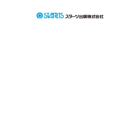
「志望校下げなさい。」

「っ……、受けることも許してくれないの？！」

作品を読む