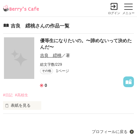
ログイン
メニュー
吉良 繧桃さんの作品一覧
優等生になりたいの。〜諦めないって決めた
んだ〜
吉良 繧桃
／著
総文字数/229
1ページ
その他
0
#日記
#高校生
表紙を見る
「学力が足りないから□▲高校にしなさい。」

プロフィールに戻る
「え…でも受験して良いって言ったじゃん？！」
