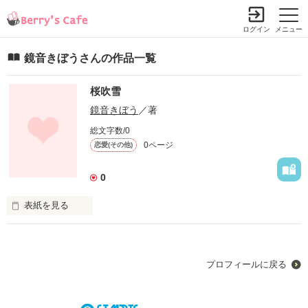
ログイン
メニュー
鏡音きぼうさんの作品一覧
桜吹雪
鏡音きぼう
／著
総文字数/0
0ページ
恋愛(その他)
0
表紙を見る
恋をきっかけに主人公の命が狙われる…？
プロフィールに戻る
作品を読む