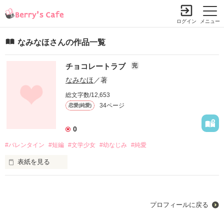
ログイン
メニュー
なみなほさんの作品一覧
チョコレートラブ
完
なみなほ
／著
総文字数/12,653
34ページ
恋愛(純愛)
0
#バレンタイン
#短編
#文学少女
#幼なじみ
#純愛
表紙を見る
******

『図書室の２人』

プロフィールに戻る