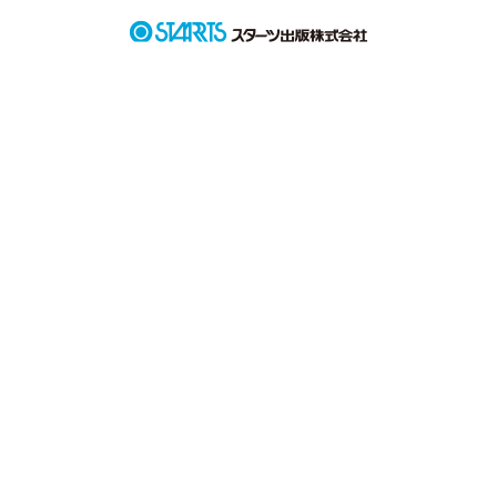
梢×真

文学少女×スポーツバカ

******

『ビターなチョコをキミに』

汐音×新太

幼なじみ×一途

******

短編です。

遅いバレンタインを楽しんでいただけると嬉しいです。
