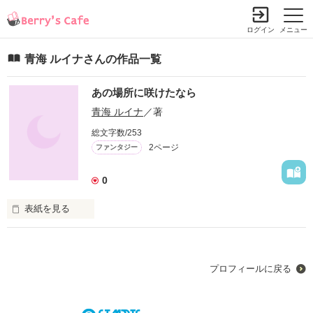
ログイン
メニュー
青海 ルイナさんの作品一覧
あの場所に咲けたなら
青海 ルイナ
／著
総文字数/253
2ページ
ファンタジー
0
表紙を見る
日頃のストレスをぶちまけたいだけなので、支離滅裂になりま
すが、お許しをm(__)m

プロフィールに戻る
なぜ、少女は夢を抱くことをゆるなせない？