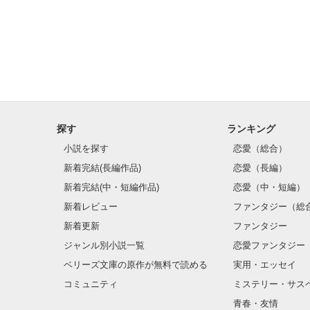
先生と生徒の禁
菊地結衣(17)   ×
探す
ランキング
お互い素直にな
すれ違う心ーーー･
小説を探す
恋愛（総合）
新着完結(長編作品)
恋愛（長編）
新着完結(中・短編作品)
恋愛（中・短編）
新着レビュー
ファンタジー（総
『 やっぱり先
新着更新
ファンタジー
ジャンル別小説一覧
恋愛ファンタジー
ベリーズ文庫の原作が無料で読める
実用・エッセイ
先生と生徒の恋
コミュニティ
ミステリー・サス
青春・友情