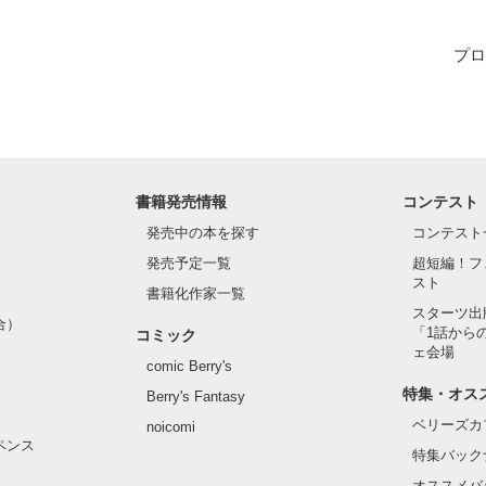
プロ
断の同棲生活－？？！

   斉藤陽平(30)

書籍発売情報
コンテスト
れなくて

･･

発売中の本を探す
コンテスト
発売予定一覧
超短編！フ
スト
書籍化作家一覧
スターツ出
合）
「1話から
コミック
生じゃないとダメ』

ェ会場
comic Berry's
特集・オス
Berry's Fantasy
ベリーズカ
noicomi
は成立するのかーー。

ペンス
特集バック
オススメバ