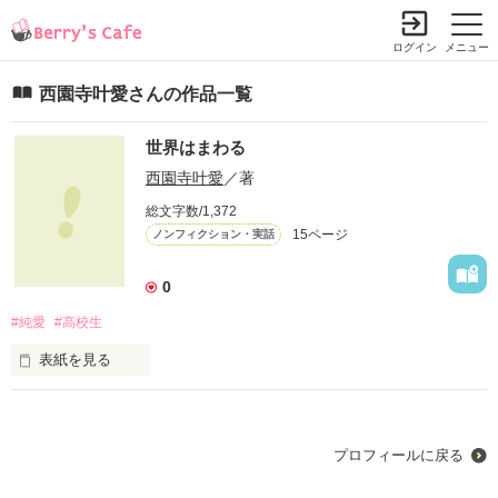
ログイン
メニュー
西園寺叶愛さんの作品一覧
世界はまわる
西園寺叶愛
／著
総文字数/1,372
15ページ
ノンフィクション・実話
0
#純愛
#高校生
表紙を見る
未編集
プロフィールに戻る
作品を読む