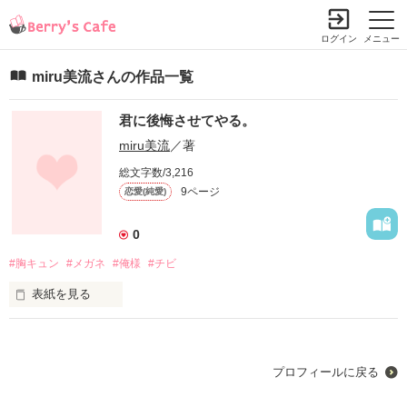
ログイン
メニュー
miru美流さんの作品一覧
君に後悔させてやる。
miru美流
／著
総文字数/3,216
9ページ
恋愛(純愛)
0
#胸キュン
#メガネ
#俺様
#チビ
表紙を見る
「行くぞ、ちび。」

なんで私が…こんなヤツに従わないといけないわけ⁉︎
プロフィールに戻る