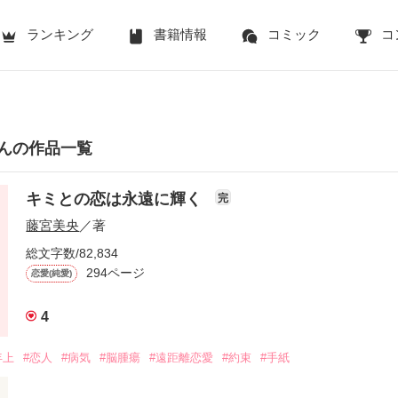
ランキング
書籍情報
コミック
コ
んの作品一覧
キミとの恋は永遠に輝く
完
藤宮美央
／著
総文字数/82,834
294ページ
恋愛(純愛)
4
年上
#恋人
#病気
#脳腫瘍
#遠距離恋愛
#約束
#手紙