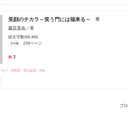
スマス

ちの愛が深まる日。

笑顔のチカラ～笑う門には福来る～
完
藤宮美央
／著
ってのクリスマスは、もっと特別。

総文字数/68,466
239ページ
その他
日。

7
た日。

ッカー
#病気
#白血病
#命
レゼント

ースにお願いするの。

っ、て？』

う！」

プロ
恋が

兄と、支え続けた妹の

うに  って……


