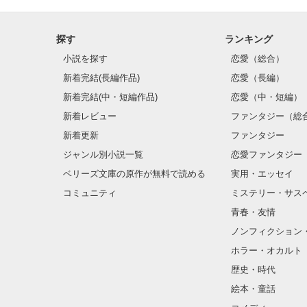
兄・春野 勇生（
★ 赤城 聖夜 Akag
探す
ランキング
妹・春野 笑美（
小説を探す
恋愛（総合）
☆ 藤宮 美央 Fujim
新着完結(長編作品)
恋愛（長編）
～忘れないよ。

新着完結(中・短編作品)
恋愛（中・短編）
この物語は、実
    どんなことがあってもスマイル！～

新着レビュー
ファンタジー（総
新着更新
ファンタジー
【一部、内容を
☆.。.:*・°☆.。.
【新しくなった
ジャンル別小説一覧
恋愛ファンタジー
星野日菜 さん

ベリーズ文庫の原作が無料で読める
実用・エッセイ
素敵なレビュー
コミュニティ
ミステリー・サス
橋桃!? さん

青春・友情
chika✩さん

ノンフィクション
とても嬉しい感
ホラー・オカルト
☆.。.:*・°☆.。.
歴史・時代
絵本・童話
一部、修正しま