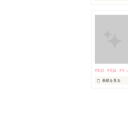
12月25日  クリ
それは、恋人た
だけど、私にと
大切な人の誕生
大切な人を失っ
#笑顔
#兄妹
#サ
クリスマスのプ
表紙を見る
私はサンタクロ
『笑、美…わら
『……ありがと
キミとの4年間の
白血病と闘った
永遠に輝きますよ
心温まる兄妹愛。