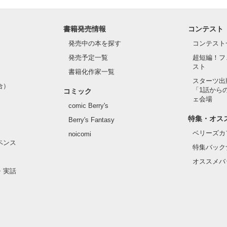
はるの ゆうき）

i Seiya

書籍発売情報
コンテスト
はるの えみ）

発売中の本を探す
コンテスト
iya Mio

発売予定一覧
超短編！フ
スト
書籍化作家一覧
話を元にしたフィクションです。

スターツ出
合）
「1話から
コミック
ェ会場
修正しました！】

comic Berry's
:*・°☆.。.:*・°☆.。.:*・

お話をお楽しみください！】

特集・オス
Berry's Fantasy
ベリーズカ
noicomi
ありがとうございました！

ペンス
特集バック
作品を読む
オススメバ
・実話
想ありがとうございました！

:*・°☆.。.:*・°☆.。.:*・

した！
