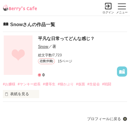
ログイン
メニュー
Snowさんの作品一覧
平凡な日常ってどんな感じ？
Snow
／著
総文字数/7,723
15ページ
恋愛(学園)
0
#お嬢様
#ヤンキー総長
#優等生
#猫かぶり
#仮面
#生徒会
#戦闘
表紙を見る
平凡な日常を過ごしてみたい

と心の中で言いながら月が輝く夜空にそう願った────。

プロフィールに戻る