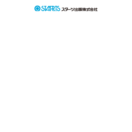
今周りは野次馬の声と暴走族の荒れた声そして暴走族に立ち向
かう1人の少女とその連れの声が響き渡る。

うざいうざいうざうざうざい！

みんな黙れ！いっぺん死んでみるか？

襲ってくる奴らをボコッボコにして触れ伏しさせて。

ゴメンなさいもう一生しませんとでも誓わせて帰らせるか。

と少し思ったが・・・。

私はそんなに甘くはないことみんな知ってるよね？

作品を読む